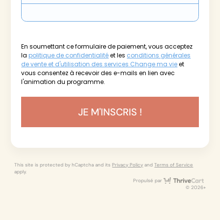
En soumettant ce formulaire de paiement, vous acceptez
la
politique de confidentialité
et les
conditions générales
de vente et d'utilisation des services Change ma vie
et
vous consentez à recevoir des e-mails en lien avec
l'animation du programme.
JE M'INSCRIS !
This site is protected by hCaptcha and its
Privacy Policy
and
Terms of Service
apply.
Thri
Propulsé par
© 2026+